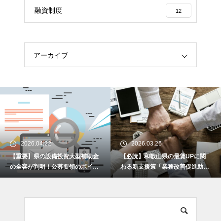
融資制度
12
アーカイブ
2026.04.22
2026.03.26
【重要】県の設備投資大型補助金
【必読】和歌山県の最賃UPに関
の全容が判明！公募要領のポイン
わる新支援策「業務改善促進助成
トを解説します！
金」とは何か？