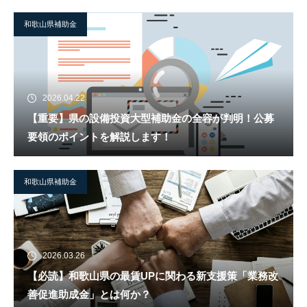
和歌山県補助金
2026.04.22
【重要】県の設備投資大型補助金の全容が判明！公募
要領のポイントを解説します！
和歌山県補助金
2026.03.26
【必読】和歌山県の最賃UPに関わる新支援策「業務改
善促進助成金」とは何か？