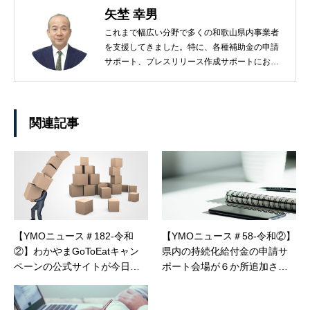
矢埜 幸男
これまで幅広い分野で多くの和歌山県内事業者
を支援してきました。特に、各種補助金の申請
サポート、プレスリリース作成サポートにおい
ては、事業者のお役に立てると自信を持ってお
ります！
関連記事
【YMOニュース＃182-令和
【YMOニュース＃58-令和②】
②】わかやまGoToEatキャン
県内の持続化給付金の申請サ
ペーンの公式サイトが今日開
ポート会場が６か所追加され
設！雇調金の特例、来年も継
ます！
続！