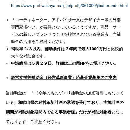
https://www.pref.wakayama.lg.jp/prefg/061000/jibaburando.html
「コーディネーター、アドバイザー又はデザイナー等の外部
専門家招へい」が要件となっているようですが、商品・サー
ビスの新しいブランドづくりを検討されている事業者、当補
助金の活用をご検討ください。
補助率２/３以内、補助条件は３年間で最大1000万円
と比較的
大きな補助金です。
申請締切は５月２９日。詳細は上の県HPをご覧ください。
経営支援等補助金（経営革新事業）応募企業募集のご案内
当補助金は、「（今年のものづくり補助金の加点項目にもなって
いる）
和歌山県の経営革新計画の承認を受けており、実施計画の
期間が補助対象期間内である事業者様」だけが補助対象者
となっ
ております。ご注意ください。