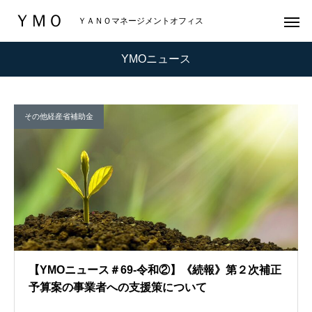
ＹＭＯ
ＹＡＮＯマネージメントオフィス
YMOニュース
その他経産省補助金
【YMOニュース＃69-令和②】《続報》第２次補正
予算案の事業者への支援策について