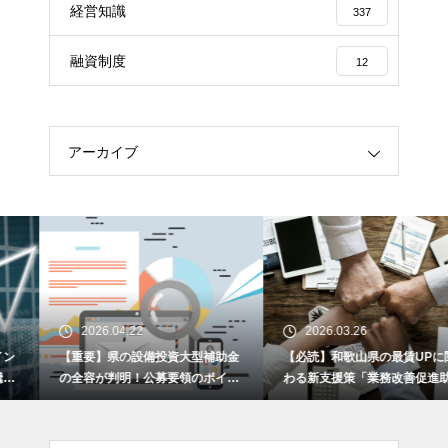
経営知識
337
融資制度
12
アーカイブ
2026.04.22
2026.03.26
【重要】県の設備投資大型補助金
【必読】和歌山県の最賃UPに関
の全容が判明！公募要領のポイン
わる新支援策「業務改善促進助成
トを解説します！
金」とは何か？