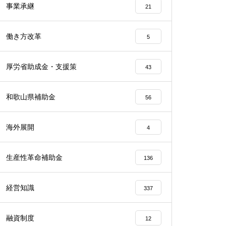
事業承継
21
働き方改革
5
厚労省助成金・支援策
43
和歌山県補助金
56
海外展開
4
生産性革命補助金
136
経営知識
337
融資制度
12