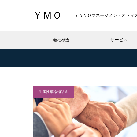
ＹＭＯ
ＹＡＮＯマネージメントオフィ
会社概要
サービス
生産性革命補助金