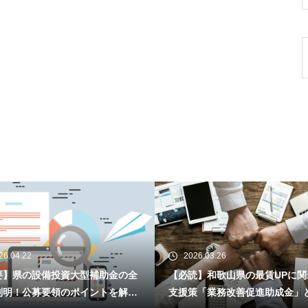
26.04.22
2026.03.26
要】県の設備投資大型補助金の全
【必読】和歌山県の最賃UPに関
判明！公募要領のポイントを解説
支援策「業務改善促進助成金」