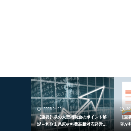
2026.04.22
20
【重要】県の大型補助金のポイント解
【重
説～和歌山県原材料費高騰対応経営支
容が