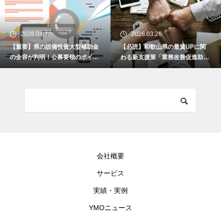
2026.04.22
2026.03.26
【重要】県の設備投資大型補助金
【必読】和歌山県の最賃UPに関
の全容が判明！公募要領のポイン
わる新支援策「業務改善促進助成
トを解説します！
金」とは何か？
会社概要
サービス
実績・実例
YMOニュース