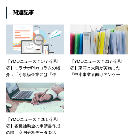
関連記事
【YMOニュース＃177-令和
【YMOニュース＃217-令和
②】ミラサポPlusコラムの紹
②】東商と大商が実施した
介：「小規模企業には「伸び
「中小事業者向けアンケート
代」しかない！」「職人から
調査結果」（売上の現状、経
経営者へ」
営課題など）
【YMOニュース＃281-令和
②】各種補助金の申請書作成
の際、商圏分析データを活用