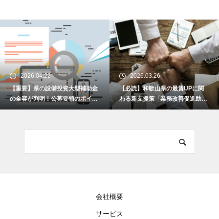
2026.04.22
2026.03.26
【重要】県の設備投資大型補助金
【必読】和歌山県の最賃UPに関
の全容が判明！公募要領のポイン
わる新支援策「業務改善促進助成
トを解説します！
金」とは何か？
会社概要
サービス