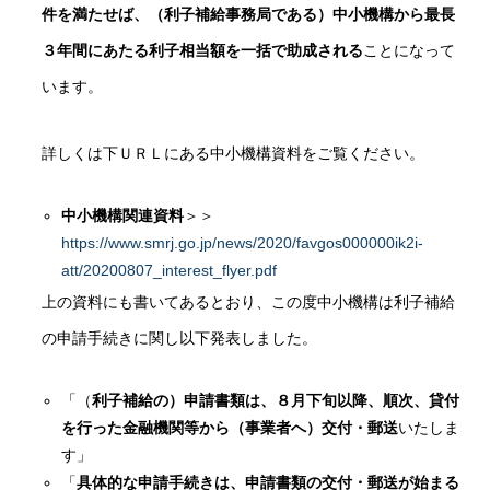
件を満たせば、（利子補給事務局である）中小機構から最長
３年間にあたる利子相当額を一括で助成される
ことになって
います。
詳しくは下ＵＲＬにある中小機構資料をご覧ください。
中小機構関連資料
＞＞
https://www.smrj.go.jp/news/2020/favgos000000ik2i-
att/20200807_interest_flyer.pdf
上の資料にも書いてあるとおり、この度中小機構は利子補給
の申請手続きに関し以下発表しました。
「（
利子補給の）申請書類は、８月下旬以降、順次、貸付
を行った金融機関等から（事業者へ）交付・郵送
いたしま
す」
「
具体的な申請手続きは、申請書類の交付・郵送が始まる