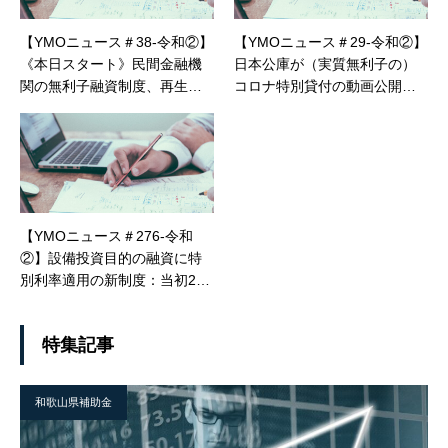
【YMOニュース＃38-令和②】
【YMOニュース＃29-令和②】
《本日スタート》民間金融機
日本公庫が（実質無利子の）
関の無利子融資制度、再生支
コロナ特別貸付の動画公開
援協議会の返済猶予支援
中、及び利子補給制度につい
て
【YMOニュース＃276-令和
②】設備投資目的の融資に特
別利率適用の新制度：当初2年
間は0.5％引き下げ：日本公庫
特集記事
和歌山県補助金