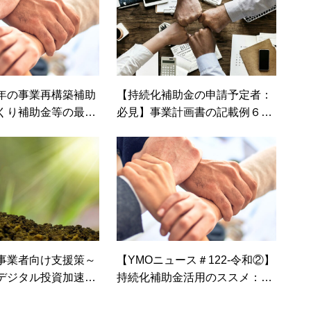
年の事業再構築補助
【持続化補助金の申請予定者：
くり補助金等の最新
必見】事業計画書の記載例６つ
の紹介！
事業者向け支援策～
【YMOニュース＃122-令和②】
デジタル投資加速化
持続化補助金活用のススメ：申
について～
請書の書き方・記載例の提供