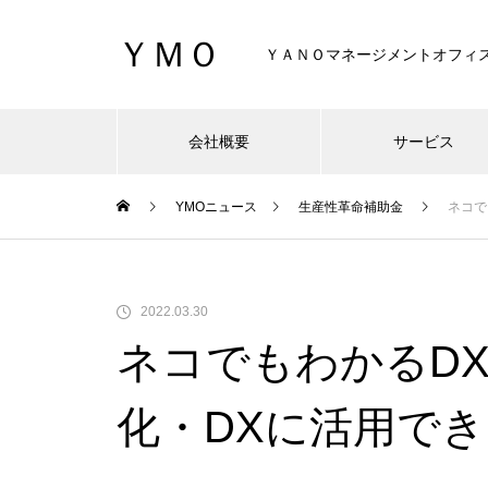
ＹＭＯ
ＹＡＮＯマネージメントオフィ
会社概要
サービス
YMOニュース
生産性革命補助金
ネコで
2022.03.30
ネコでもわかるD
化・DXに活用で