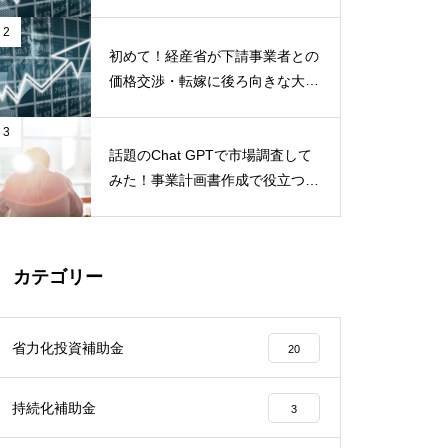
で公表！２０２４年１月公表分
2
初めて！経産省が下請事業者との
価格交渉・転嫁に後ろ向きな大企
業を「実名」で公表！【下請け事
業者必見】
3
話題のChat GPTで市場調査して
みた！事業計画書作成で役立つか
検証してみた！
カテゴリー
省力化投資補助金
20
持続化補助金
3