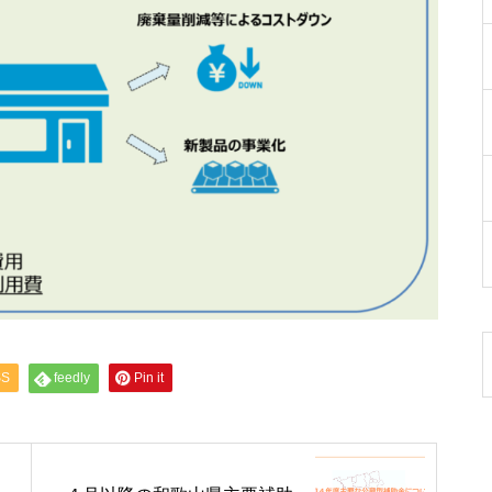
SS
feedly
Pin it