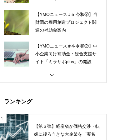
【YMOニュース＃5-令和②】当
財団の雇用創造プロジェクト関
連の補助金案内
【YMOニュース＃4-令和②】中
小企業向け補助金・総合支援サ
イト「ミラサポplus」の開設に
ついて
ランキング
1
【第３弾】経産省が価格交渉・転
嫁に後ろ向きな大企業を「実名」