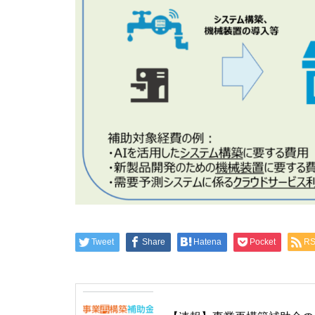
Tweet
Share
Hatena
Pocket
R