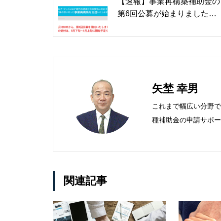
【速報】事業再構築補助金の
第6回公募が始まりました！
申請締切は６月３０日！
矢埜 幸男
これまで幅広い分野で
種補助金の申請サポー
お役に立てると自信を
関連記事