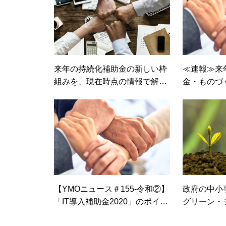
来年の持続化補助金の新しい枠
≪速報≫来
組みを、現在時点の情報で解説
金・ものづ
してみます！
情報！
【YMOニュース＃155-令和②】
政府の中小
「IT導入補助金2020」のポイン
グリーン・
ト説明動画の案内
パッケージ