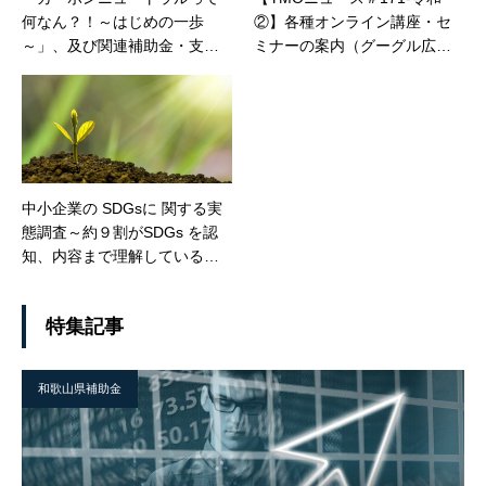
何なん？！～はじめの一歩
②】各種オンライン講座・セ
～」、及び関連補助金・支援
ミナーの案内（グーグル広
策サマリー
告、Zoomストア、働き方改革
など）
中小企業の SDGsに 関する実
態調査～約９割がSDGs を認
知、内容まで理解している企
業は約４割～
特集記事
和歌山県補助金