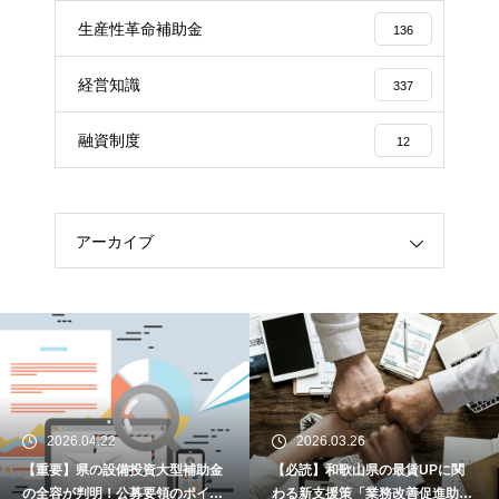
生産性革命補助金
136
経営知識
337
融資制度
12
アーカイブ
2026.04.22
2026.03.26
【重要】県の設備投資大型補助金
【必読】和歌山県の最賃UPに関
の全容が判明！公募要領のポイン
わる新支援策「業務改善促進助成