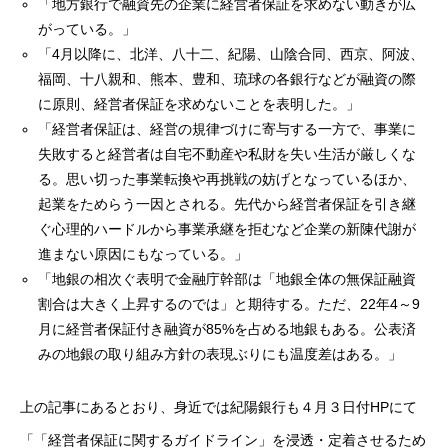
「地方銀行で融資先の企業に経営者保証を求めない動きが広
がっている。」
「4月以降に、北洋、八十二、紀陽、山陰合同、西京、阿波、
福岡、十八親和、熊本、豊和、琉球の各銀行などが融資の際
に原則、経営者保証を求めないことを表明した。」
「経営者保証は、経営の規律づけに寄与する一方で、事業に
失敗すると経営者は自宅不動産や私財を失い生活が厳しくな
る。思い切った事業転換や再挑戦の妨げとなっているほか、
起業をためらう一因とされる。先代から経営者保証を引き継
ぐ心理的ハードルから事業承継を拒むなど企業の新陳代謝が
進まない原因にもなっている。」
「地銀の相次ぐ表明で金融庁幹部は「地銀全体の無保証融資
割合は大きく上昇するのでは」と期待する。ただ、22年4～9
月に経営者保証付き融資が85%を占める地銀もある。公表済
みの地銀の取り組み方針の表現ぶりにも温度差はある。」
上の記事にあるとおり、身近では紀陽銀行も４月３日付HPにて
「「経営者保証に関するガイドライン」を浸透・定着させるため