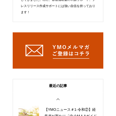
レスリリース作成サポートには強い自信を持っており
ます！
最近の記事
【YMOニュース＃1-令和②】経
産省が新たに「中小M＆Aガイド