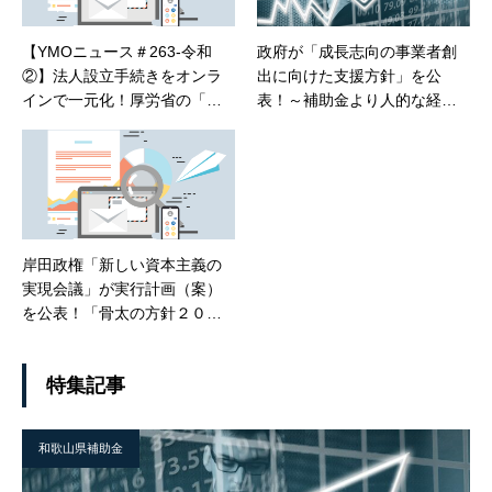
【YMOニュース＃263-令和
政府が「成長志向の事業者創
②】法人設立手続きをオンラ
出に向けた支援方針」を公
インで一元化！厚労省の「新
表！～補助金より人的な経営
たな雇用・訓練パッケージ」
者支援へ～
岸田政権「新しい資本主義の
実現会議」が実行計画（案）
を公表！「骨太の方針２０２
２」との関連について
特集記事
和歌山県補助金